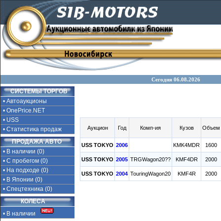
Сегодня 06.08.2026
СИСТЕМЫ ТОРГОВ
• Автоаукционы
• OnePrice.NET
• USS
Аукцион
Год
Комп-ия
Кузов
Объем
• Статистика продаж
ПРОДАЖА АВТО
USS TOKYO
2006
KMK4MDR
1600
• В наличии (0)
USS TOKYO
2005
TRGWagon20??
KMF4DR
2000
• С пробегом (0)
• На подходе (0)
USS TOKYO
2004
TouringWagon20
KMF4R
2000
• В Японии (0)
• Спецтехника (0)
КОЛЕСА
• В наличии