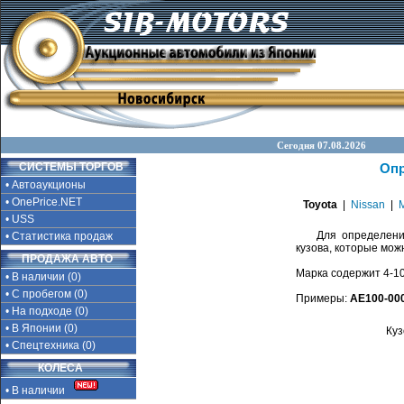
Сегодня 07.08.2026
СИСТЕМЫ ТОРГОВ
Опр
• Автоаукционы
• OnePrice.NET
Toyota
|
Nissan
|
M
• USS
Для определения 
• Статистика продаж
кузова, которые мож
ПРОДАЖА АВТО
Марка содержит 4-10
• В наличии (0)
• С пробегом (0)
Примеры:
AE100-00
• На подходе (0)
• В Японии (0)
Куз
• Спецтехника (0)
КОЛЕСА
• В наличии