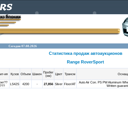
Сегодня 07.08.2026
Статистика продаж автоаукционов
Range RoverSport
Пробег
мп-ия
Кузов
Объем
Шакен
Цвет
Трансм
Оснащ
(км)
per??
Auto Air Con. PS PW Aluminum Whee
LS42S
4200
-
27,856
Silver
Floor/AT
???
Written guaran