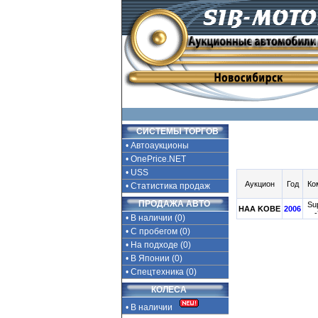
СИСТЕМЫ ТОРГОВ
• Автоаукционы
• OnePrice.NET
• USS
Аукцион
Год
Ко
• Статистика продаж
ПРОДАЖА АВТО
Su
HAA KOBE
2006
-
• В наличии (0)
• С пробегом (0)
• На подходе (0)
• В Японии (0)
• Спецтехника (0)
КОЛЕСА
• В наличии