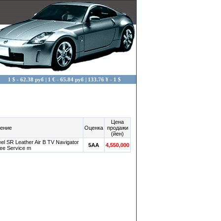
1 $ - 62.38 руб | 1 € - 65.84 руб | 133.76 ¥ - 1 $
Цена
ение
Оценка
продажи
(йен)
l SR Leather Air B TV Navigator
5AA
4,550,000
tee Service m