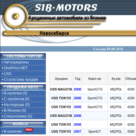
Сегодня 09.08.2026
СИСТЕМЫ ТОРГОВ
• Автоаукционы
• OnePrice.NET
• USS
Аукцион
Год
Комп-ия
Кузов
Объе
• Статистика продаж
ПРОДАЖА АВТО
USS NAGOYA
2008
SportGTS
MQPDL
4200
• В наличии (0)
USS TOKYO
2008
SportGTS
MQPDL
4200
• С пробегом (0)
• На подходе (0)
USS TOKYO
2008
SportGTS
MQPDL
4200
• В Японии (0)
USS NAGOYA
2008
MQPDL
4200
• Спецтехника (0)
КОЛЕСА
USS TOKYO
2008
MQPDR
4200
• В наличии
USS TOKYO
2007
SportGT
MQPDL
4300