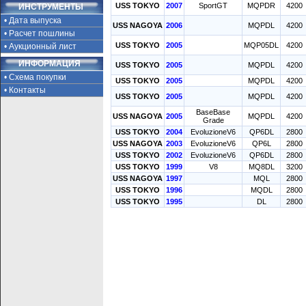
USS TOKYO
2007
SportGT
MQPDR
4200
ИНСТРУМЕНТЫ
• Дата выпуска
USS NAGOYA
2006
MQPDL
4200
• Расчет пошлины
USS TOKYO
2005
MQP05DL
4200
• Аукционный лист
ИНФОРМАЦИЯ
USS TOKYO
2005
MQPDL
4200
• Схема покупки
USS TOKYO
2005
MQPDL
4200
• Контакты
USS TOKYO
2005
MQPDL
4200
BaseBase
USS NAGOYA
2005
MQPDL
4200
Grade
USS TOKYO
2004
EvoluzioneV6
QP6DL
2800
USS NAGOYA
2003
EvoluzioneV6
QP6L
2800
USS TOKYO
2002
EvoluzioneV6
QP6DL
2800
USS TOKYO
1999
V8
MQ8DL
3200
USS NAGOYA
1997
MQL
2800
USS TOKYO
1996
MQDL
2800
USS TOKYO
1995
DL
2800