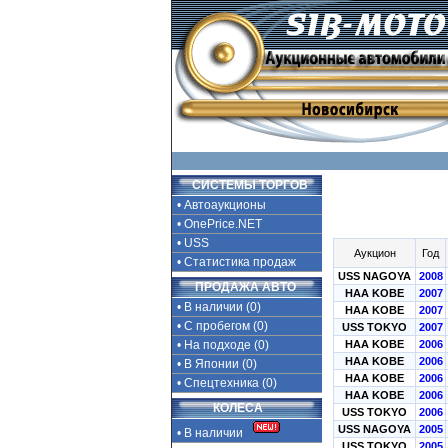
СИСТЕМЫ ТОРГОВ
• Автоаукционы
• OnePrice.NET
• USS
Аукцион
Год
• Статистика продаж
USS NAGOYA
2008
ПРОДАЖА АВТО
HAA KOBE
2007
• В наличии (0)
HAA KOBE
2007
• С пробегом (0)
USS TOKYO
2007
• На подходе (0)
HAA KOBE
2006
HAA KOBE
2006
• В Японии (0)
HAA KOBE
2006
• Спецтехника (0)
HAA KOBE
2006
КОЛЕСА
USS TOKYO
2006
USS NAGOYA
2005
• В наличии
USS TOKYO
2005