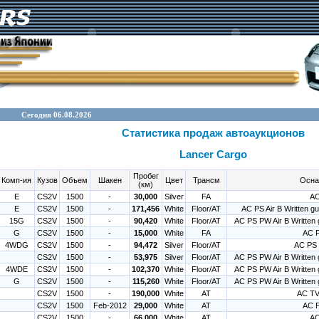
Сегодня 06.08.2026
Статистика продаж автоаукционов
Lancer Cargo
Пробег
Комп-ия
Кузов
Объем
Шакен
Цвет
Трансм
Осна
(км)
E
CS2V
1500
-
30,000
Silver
FA
AC
E
CS2V
1500
-
171,456
White
Floor/AT
AC PS Air B Written g
15G
CS2V
1500
-
90,420
White
Floor/AT
AC PS PW Air B Written
G
CS2V
1500
-
15,000
White
FA
AC 
4WDG
CS2V
1500
-
94,472
Silver
Floor/AT
AC PS 
CS2V
1500
-
53,975
Silver
Floor/AT
AC PS PW Air B Written
4WDE
CS2V
1500
-
102,370
White
Floor/AT
AC PS PW Air B Written
G
CS2V
1500
-
115,260
White
Floor/AT
AC PS PW Air B Written
CS2V
1500
-
190,000
White
AT
AC TV
CS2V
1500
Feb-2012
29,000
White
AT
AC 
CS2V
1500
-
66,000
White
AT
AC