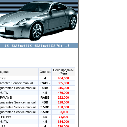
1 $ - 62.38 руб | 1 € - 65.84 руб | 133.76 ¥ - 1 $
Цена продажи
щение
Оценка
(йен)
 PS
4
484,000
uarantee Service manual
RABB
335,000
 guarantee Service manual
4BB
315,000
PS PW
4.5
470,000
PW Air B
RABB
152,000
 guarantee Service manual
4BB
198,000
 guarantee Service manual
3.5BB
150,000
 guarantee Service manual
3.5BB
63,000
 PS PW
3.5
71,000
PS PW
4.5
354,000
 PS
4
170,000