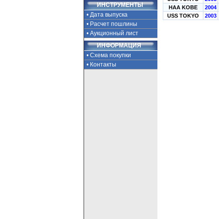
ИНСТРУМЕНТЫ
HAA KOBE
2004
• Дата выпуска
USS TOKYO
2003
• Расчет пошлины
• Аукционный лист
ИНФОРМАЦИЯ
• Схема покупки
• Контакты