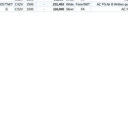
E5??M/T
CS2V
1500
-
231,453
White
Floor/5MT
AC PS Air B Written g
G
CS2V
1500
-
116,000
Silver
FA
AC 