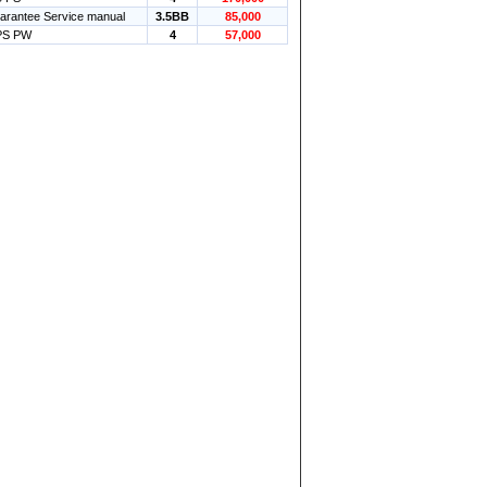
uarantee Service manual
3.5BB
85,000
PS PW
4
57,000