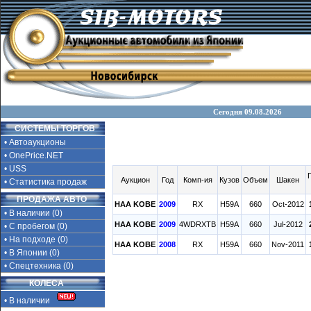
Сегодня 09.08.2026
СИСТЕМЫ ТОРГОВ
• Автоаукционы
• OnePrice.NET
• USS
Аукцион
Год
Комп-ия
Кузов
Объем
Шакен
• Статистика продаж
ПРОДАЖА АВТО
HAA KOBE
2009
RX
H59A
660
Oct-2012
• В наличии (0)
HAA KOBE
2009
4WDRXTB
H59A
660
Jul-2012
• С пробегом (0)
• На подходе (0)
HAA KOBE
2008
RX
H59A
660
Nov-2011
• В Японии (0)
• Спецтехника (0)
КОЛЕСА
• В наличии